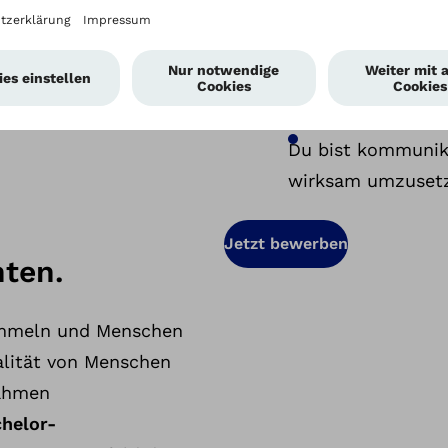
Du bist strukturie
prozessorientiert
Du hast ein hohes
Du bist kommunik
wirksam umzuset
Jetzt bewerben
nten.
ammeln und Menschen
alität von Menschen
Rahmen
chelor-