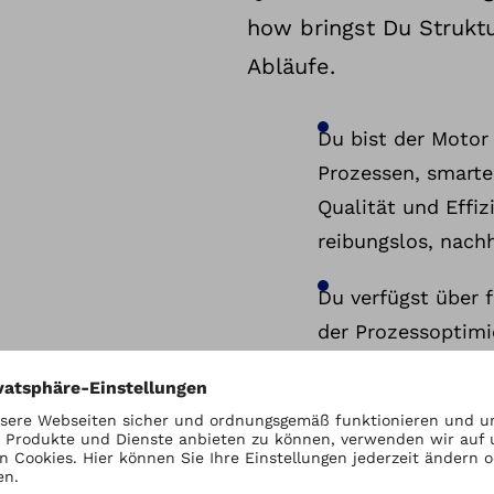
how bringst Du Struktu
Abläufe.
Du bist der Motor 
Prozessen, smart
Qualität und Effiz
reibungslos, nachh
Du verfügst über 
der Prozessoptimi
Verbesserung.
Du hast ein ausge
und Fertigungste