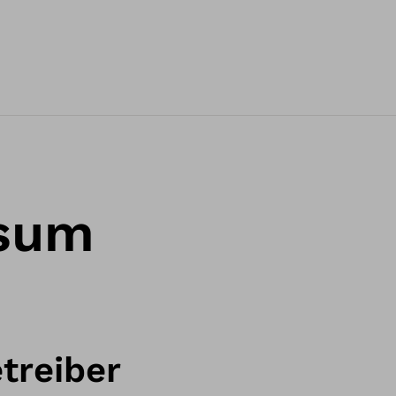
sum
treiber