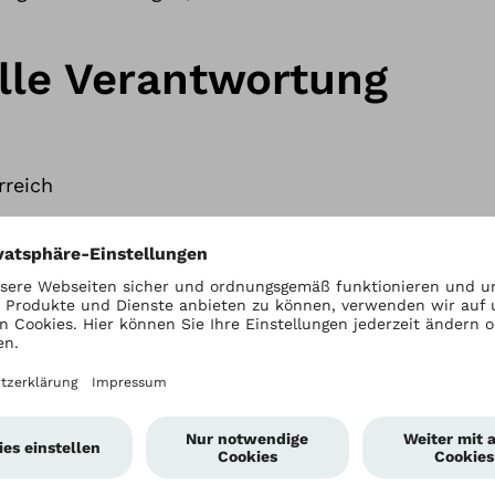
lle Verantwortung
rreich
 Unterstützung
. 1–5
hland