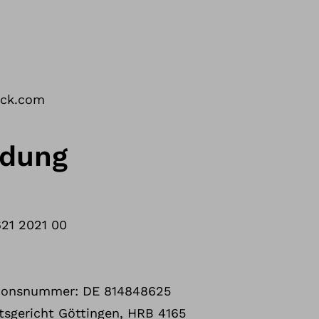
ock.com
ndung
21 2021 00
tionsnummer: DE 814848625
mtsgericht Göttingen, HRB 4165