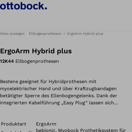
Alles anzeigen
Ellbogenprothesen
ErgoArm Hybrid plus
ErgoArm Hybrid plus
12K44
Ellbogenprothesen
Bestens geeignet für Hybridprothesen mit
myoelektrischer Hand und über Kraftzugbandagen
betätigter Sperre des Ellenbogengelenks. Dank der
integrierten Kabelführung „Easy Plug“ lassen sich
elektrische Leitungen geschickt im Inneren der Prothese
verbergen, außerdem können die Kabel der Elektroden
und des Akkus einfach an die Ellenbogenkugel
Produktart
ErgoArm
bebionic, Myobock Prothetiksystem für
angesteckt werden. Dies reduziert nicht nur die Gefahr