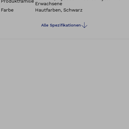
Produktfamilie
Erwachsene
eines Defektes (durch z.B. Kabelbruch), sondern sorgt
Farbe
Hautfarben, Schwarz
auch für ein harmonischeres Erscheinungsbild.
Alle Spezifikationen