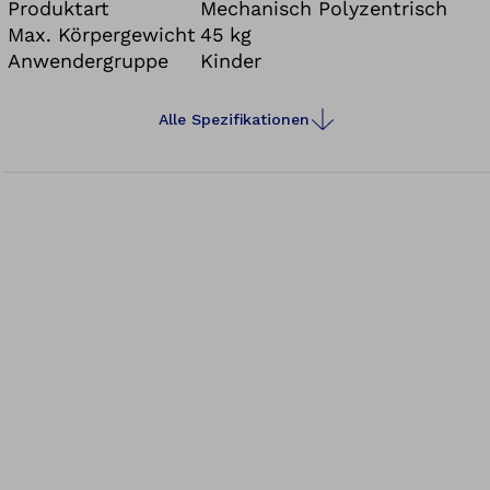
größere movido play bietet Schulkindern
Produktart
Mechanisch Polyzentrisch
vielfältige Möglichkeiten beim Spielen und
Max. Körpergewicht
45 kg
Anwendergruppe
Kinder
Entdecken.
Alle Spezifikationen