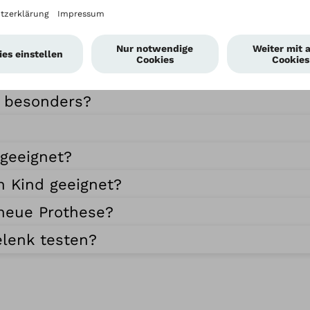
 besonders?
 geeignet?
n Kind geeignet?
 neue Prothese?
lenk testen?