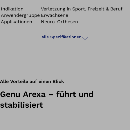
Phase optimal. Sie verhindert nicht nur unerwünschte
Bewegungen, sondern gibt Ihnen auch wieder mehr
Indikation
Verletzung in Sport, Freizeit & Beruf
Anwendergruppe
Erwachsene
Sicherheit und Vertrauen in die eigene Bewegung. Zudem
Applikationen
Neuro-Orthesen
ermöglicht sie einen kontrollierten Übergang von den
ersten Schritten nach der OP bis hin zur vollen
Belastung. Die Knieorthese kann auch nachts und
Alle Spezifikationen
während physiotherapeutischer Übungen getragen
werden.
Alle Vorteile auf einen Blick
Genu Arexa – führt und
stabilisiert