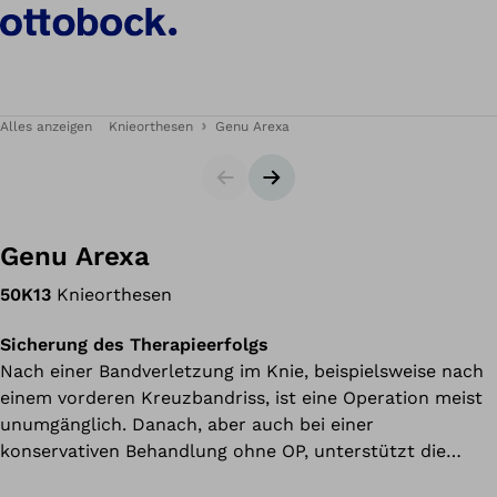
Alles anzeigen
Knieorthesen
Genu Arexa
Slider
Nächster Slide
Genu Arexa
50K13
Knieorthesen
Sicherung des Therapieerfolgs
Nach einer Bandverletzung im Knie, beispielsweise nach
einem vorderen Kreuzbandriss, ist eine Operation meist
unumgänglich. Danach, aber auch bei einer
konservativen Behandlung ohne OP, unterstützt die
Knieorthese Genu Arexa den Heilungsprozess in jeder