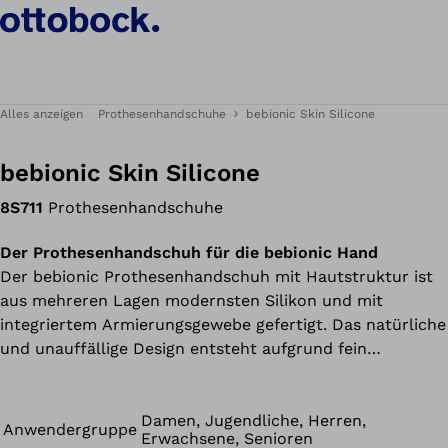
Alles anzeigen
Prothesenhandschuhe
bebionic Skin Silicone
bebionic Skin Silicone
8S711
Prothesenhandschuhe
Der Prothesenhandschuh für die bebionic Hand
Der bebionic Prothesenhandschuh mit Hautstruktur ist
aus mehreren Lagen modernsten Silikon und mit
integriertem Armierungsgewebe gefertigt. Das natürliche
und unauffällige Design entsteht aufgrund fein
gearbeiteter Details an Fingerknöcheln, Nägeln und
Gelenken sowie der einzigartigen Mikropigmentierung.
Damen, Jugendliche, Herren,
Anwendergruppe
Erwachsene, Senioren