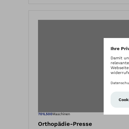
Öffnet das Bi
701L500
Maschinen
Orthopädie-Presse