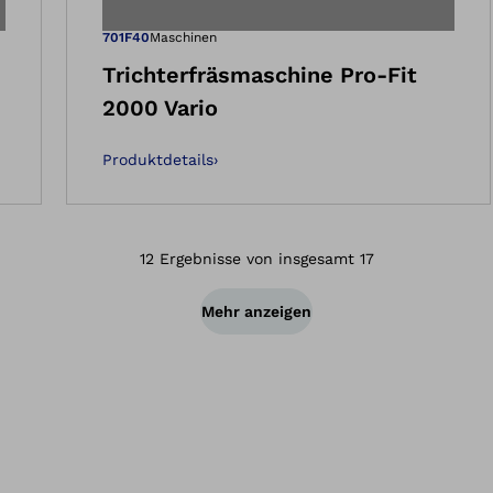
ld in der Gallery-A
Öffnet das Bild
701F40
Maschinen
Trichterfräsmaschine Pro-Fit
2000 Vario
Produktdetails
›
12 Ergebnisse von insgesamt 17
Mehr anzeigen