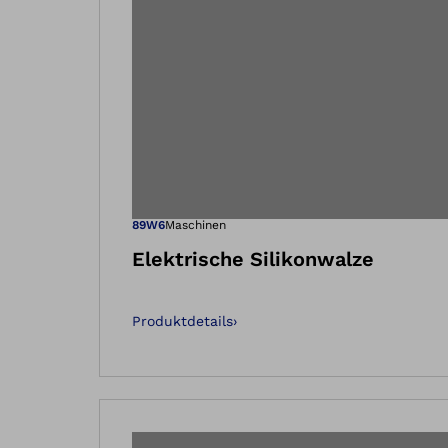
Öffnet das Bi
89W6
Maschinen
Elektrische Silikonwalze
Produktdetails
›