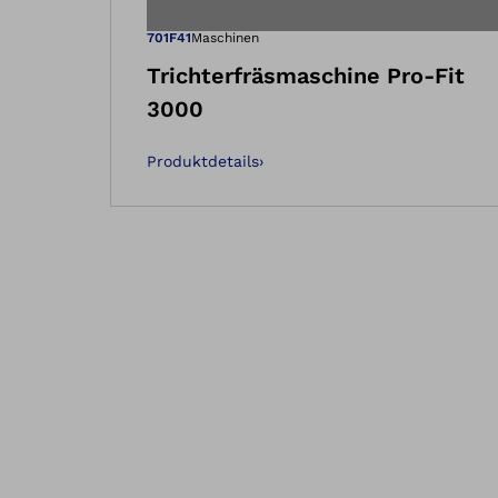
Öffnet das Bi
701F41
Maschinen
Trichterfräsmaschine Pro-Fit
3000
Produktdetails
›