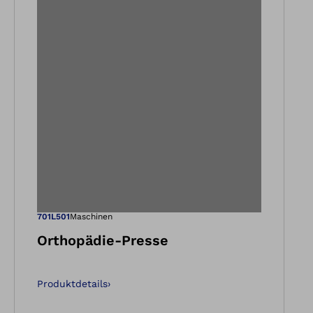
nsicht
 in der Gallery-Ans
Öffnet das Bild 
701L501
Maschinen
Orthopädie-Presse
Produktdetails
›