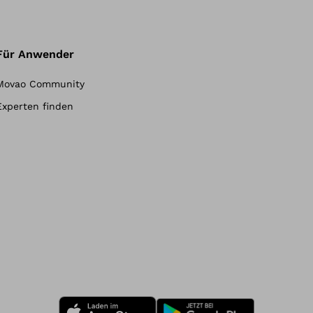
Für Anwender
Movao Community
Experten finden