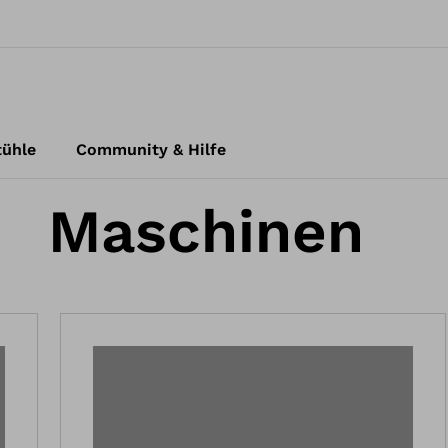
tühle
Community & Hilfe
Maschinen