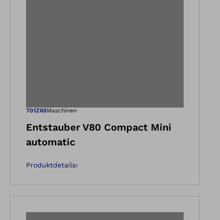
nsicht
 in der Gallery-Ans
Öffnet das Bild 
701Z65
Maschinen
Entstauber V80 Compact Mini
automatic
Produktdetails
›