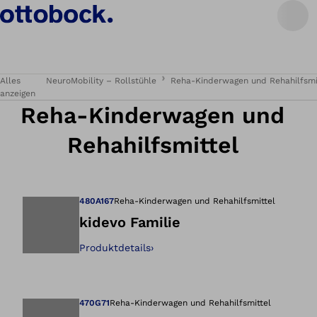
Alles
NeuroMobility – Rollstühle
Reha-Kinderwagen und Rehahilfsmi
anzeigen
Reha-Kinderwagen und
Rehahilfsmittel
480A167
Reha-Kinderwagen und Rehahilfsmittel
kidevo Familie
Produktdetails
›
Öffnet das Bild i
470G71
Reha-Kinderwagen und Rehahilfsmittel