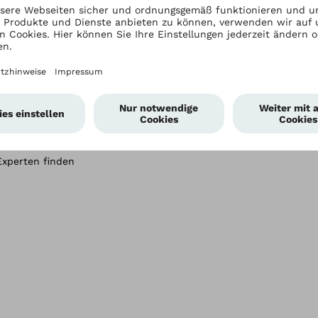
Für Anwender
Movao Community
Experten finden