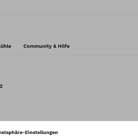
tühle
Community & Hilfe
2