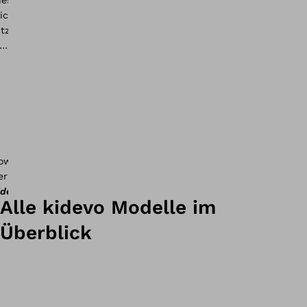
idevo
Alle kidevo Modelle im
rime.t
Überblick
idevo
ini.t