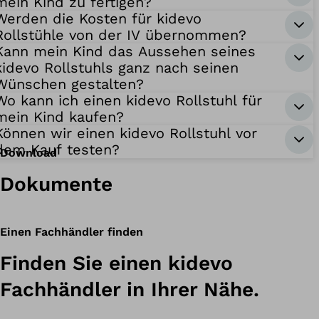
mein Kind zu fertigen?
Werden die Kosten für kidevo
Rollstühle von der IV übernommen?
Kann mein Kind das Aussehen seines
kidevo Rollstuhls ganz nach seinen
Wünschen gestalten?
Wo kann ich einen kidevo Rollstuhl für
mein Kind kaufen?
Können wir einen kidevo Rollstuhl vor
dem Kauf testen?
Download
Dokumente
Einen Fachhändler finden
Finden Sie einen kidevo
Fachhändler in Ihrer Nähe.