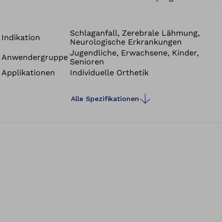
110 kg und einen bilateralen Einsatz sogar bis 160 kg zu.
Es ist für Prepreg- und Gießharztechnik geeignet. Im
Lieferumfang enthalten ist ein temporärer Schalter zum
Schlaganfall, Zerebrale Lähmung,
Indikation
Neurologische Erkrankungen
Freischalten des Gelenkes, z.B. zum Fahren auf dem
Jugendliche, Erwachsene, Kinder,
Therapierad.
Anwendergruppe
Senioren
Applikationen
Individuelle Orthetik
Alle Spezifikationen