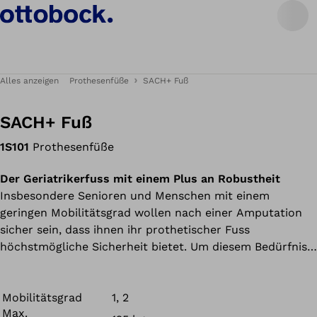
Alles anzeigen
Prothesenfüße
SACH+ Fuß
SACH+ Fuß
1S101
Prothesenfüße
Der Geriatrikerfuss mit einem Plus an Robustheit
Insbesondere Senioren und Menschen mit einem
geringen Mobilitätsgrad wollen nach einer Amputation
sicher sein, dass ihnen ihr prothetischer Fuss
höchstmögliche Sicherheit bietet. Um diesem Bedürfnis
nachzukommen, haben wir mit SACH+ eine neue
Generation von SACH Füssen entwickelt, die anstelle
eines Holzkerns nun auf einem glasfaserverstärkten
Mobilitätsgrad
1, 2
Max.
Kunststoffkern basiert. Resultat: Die neue Konstruktion