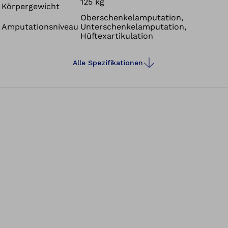
125 kg
Körpergewicht
aus neuem Kern und bewährtem Funktionsschaum ist
Oberschenkelamputation,
noch robuster (z.B. in Bezug auf Wassereinwirkung) und
Amputationsniveau
Unterschenkelamputation,
langlebiger. Besonders weniger aktiven Menschen bietet
Hüftexartikulation
der Fuss einen angenehmen und sicheren Fersenauftritt.
Alle Spezifikationen