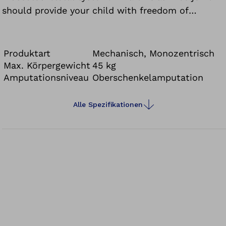
should provide your child with freedom of
movement along with the highest possible level
of safety. Our 3R39 knee joint works in a targeted
manner to meet these requirements.
Produktart
Mechanisch, Monozentrisch
Max. Körpergewicht
45 kg
Amputationsniveau
Oberschenkelamputation
Alle Spezifikationen