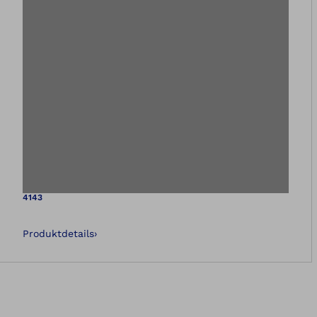
Öffnet das Bild i
4143
Produktdetails
›