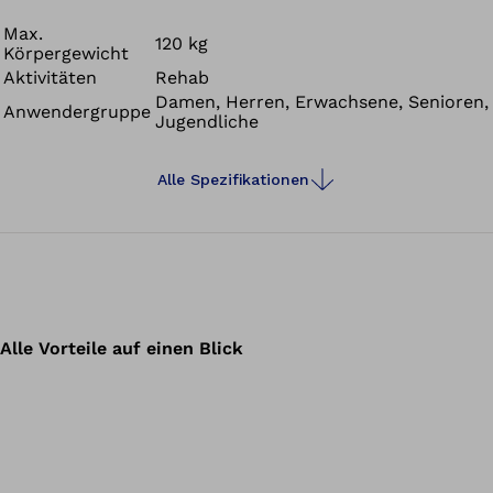
minimalistischen Design: Verlässlichkeit made in
Germany.
Max.
120 kg
Körpergewicht
Aktivitäten
Rehab
Damen, Herren, Erwachsene, Senioren,
Anwendergruppe
Jugendliche
Alle Spezifikationen
Alle Vorteile auf einen Blick