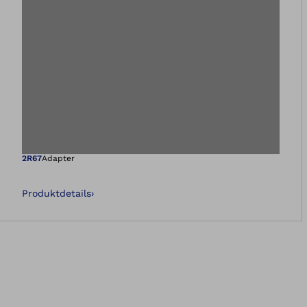
Öffnet das Bild i
2R67
Adapter
Produktdetails
›