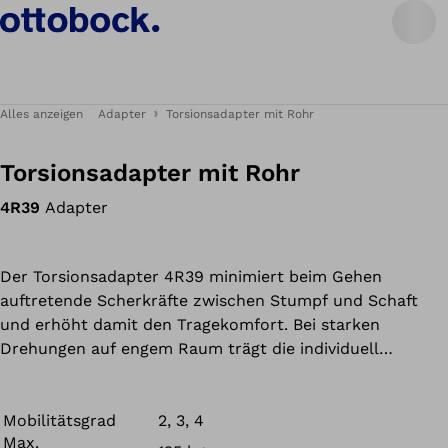
Alles anzeigen
Adapter
Torsionsadapter mit Rohr
Torsionsadapter mit Rohr
4R39
Adapter
Der Torsionsadapter 4R39 minimiert beim Gehen
auftretende Scherkräfte zwischen Stumpf und Schaft
und erhöht damit den Tragekomfort. Bei starken
Drehungen auf engem Raum trägt die individuell
einstellbare Torsion von maximal 20° in jede Richtung
zur Reduktion von Kompensationsbewegungen bei und
wirkt somit dem Entstehen von Folgeschäden entgegen.
Mobilitätsgrad
2, 3, 4
Max.