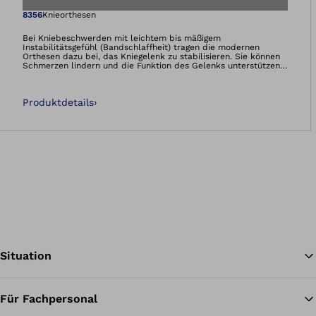
Öffnet das Bild i
8356
Knieorthesen
Bei Kniebeschwerden mit leichtem bis mäßigem
Instabilitätsgefühl (Bandschlaffheit) tragen die modernen
Orthesen dazu bei, das Kniegelenk zu stabilisieren. Sie können
Schmerzen lindern und die Funktion des Gelenks unterstützen.
Durch gut dosierte Kompression verbessern die Orthesen die
Sensomotorik – Sie spüren besser, was in Ihrem Knie geschieht
und fühlen sich sicherer.Die Genu Direxa gibt es als offene und
Produktdetails
›
geschlossene Variante.
Situation
Für Fachpersonal
Zu