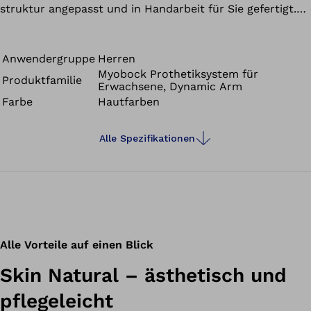
struktur angepasst und in Handarbeit für Sie gefertigt.
Somit ist jeder Überzug ein Unikat – genau wie Sie.
Neben der Natürlichkeit zeichnet sich der Überzug aus
Silikon durch funktionelles Greifen und ein
Anwendergruppe
Herren
Myobock Prothetiksystem für
langanhaltendes ästhetisches Erscheinungsbild aus.
Produktfamilie
Erwachsene, Dynamic Arm
Denn im Vergleich zu PVC-Handschuhen, lassen sich
Farbe
Hautfarben
alltägliche Verschmutzungen in der Regel leicht mit
Wasser und Seife entfernen.
Alle Spezifikationen
Alle Vorteile auf einen Blick
Skin Natural – ästhetisch und
pflegeleicht