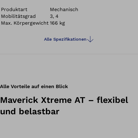
Haltbarkeit und Flexibilität mit hoher Energierückgabe –
für ein angenehmes Tragegefühl.
Produktart
Mechanisch
Mobilitätsgrad
3, 4
Max. Körpergewicht
166 kg
Alle Spezifikationen
Alle Vorteile auf einen Blick
Maverick Xtreme AT – flexibel
und belastbar