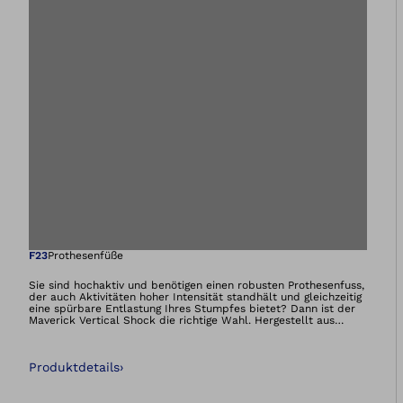
Öffnet das Bild i
F23
Prothesenfüße
Sie sind hochaktiv und benötigen einen robusten Prothesenfuss,
der auch Aktivitäten hoher Intensität standhält und gleichzeitig
eine spürbare Entlastung Ihres Stumpfes bietet? Dann ist der
Maverick Vertical Shock die richtige Wahl. Hergestellt aus
Glasfaser vereint er Belastbarkeit und Flexibilität mit hoher
Energierückgabe – für ein angenehmes Tragegefühl.
Produktdetails
›