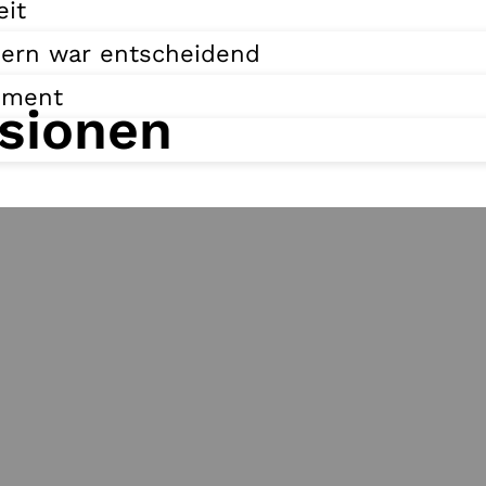
eit
ern war entscheidend
moment
sionen