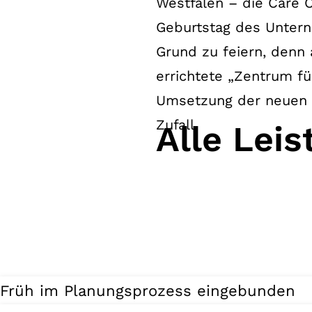
Westfalen – die Care 
Geburtstag des Unter
Grund zu feiern, denn
errichtete „Zentrum f
Umsetzung der neuen 
Zufall.
Alle Lei
Früh im Planungsprozess eingebunden