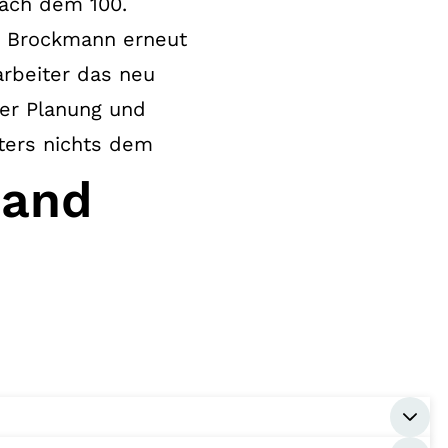
ach dem 100.
e Brockmann erneut
arbeiter das neu
der Planung und
ters nichts dem
Hand