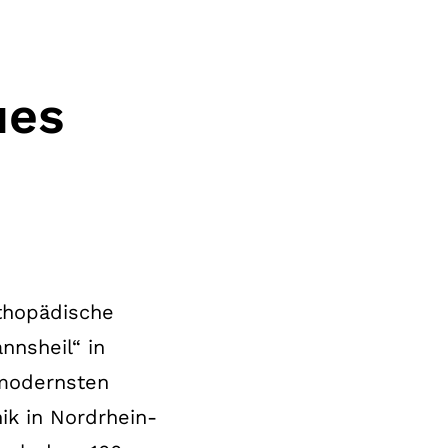
ues
rthopädische
nnsheil“ in
 modernsten
ik in Nordrhein-