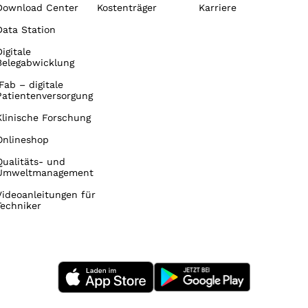
Download Center
Kostenträger
Karriere
Data Station
Digitale
Belegabwicklung
iFab – digitale
Patientenversorgung
Klinische Forschung
Onlineshop
Qualitäts- und
Umweltmanagement
Videoanleitungen für
Techniker