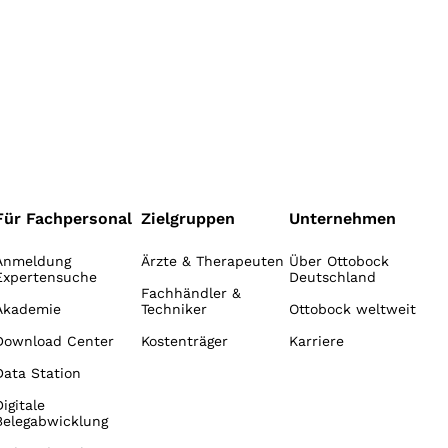
Für Fachpersonal
Zielgruppen
Unternehmen
Anmeldung
Ärzte & Therapeuten
Über Ottobock
Expertensuche
Deutschland
Fachhändler &
Akademie
Techniker
Ottobock weltweit
Download Center
Kostenträger
Karriere
Data Station
Digitale
Belegabwicklung