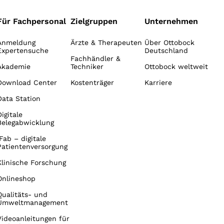
Für Fachpersonal
Zielgruppen
Unternehmen
Anmeldung
Ärzte & Therapeuten
Über Ottobock
Expertensuche
Deutschland
Fachhändler &
Akademie
Techniker
Ottobock weltweit
Download Center
Kostenträger
Karriere
Data Station
Digitale
Belegabwicklung
iFab – digitale
Patientenversorgung
Klinische Forschung
Onlineshop
Qualitäts- und
Umweltmanagement
Videoanleitungen für