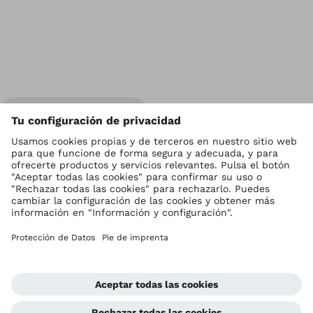
Vol
Ottobock en todo el mundo
Los derechos de autor son propiedad de Ottobock
Configuración de cookies
Política de privacidad
Condiciones de uso
Aviso legal
Condiciones de venta
Unidad de denuncia de irregularidades