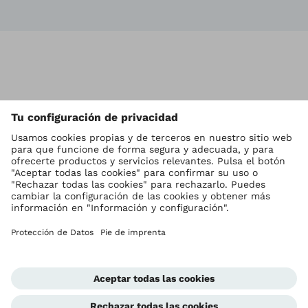
Vol
Ottobock en todo el mundo