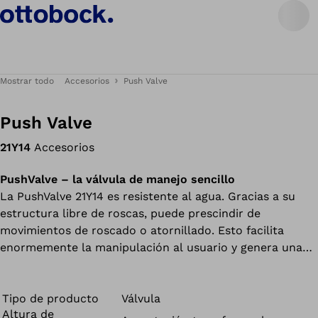
Mostrar todo
Accesorios
Push Valve
Push Valve
21Y14
Accesorios
PushValve – la válvula de manejo sencillo
La PushValve 21Y14 es resistente al agua. Gracias a su
estructura libre de roscas, puede prescindir de
movimientos de roscado o atornillado. Esto facilita
enormemente la manipulación al usuario y genera una
sujeción segura en el encaje. Una señal acústica indica la
colocación correcta de la válvula.
Tipo de producto
Válvula
Altura de