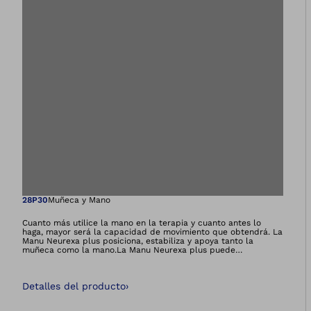
Abre la imagen en 
28P30
Muñeca y Mano
Cuanto más utilice la mano en la terapia y cuanto antes lo
haga, mayor será la capacidad de movimiento que obtendrá. La
Manu Neurexa plus posiciona, estabiliza y apoya tanto la
muñeca como la mano.La Manu Neurexa plus puede
combinarse con la Omo Neurexa plus, lo que crea una
funcionalidad exclusiva: las órtesis combinadas pueden
reposicionar su brazo aún mejor, mejorar su guiado y reforzar el
Detalles del producto
›
frenado de la espasticidad.