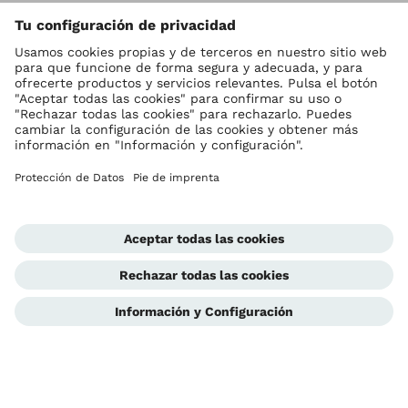
Vol
Ottobock en todo el mundo
Los derechos de autor son propiedad de Ottobock
Configuración de cookies