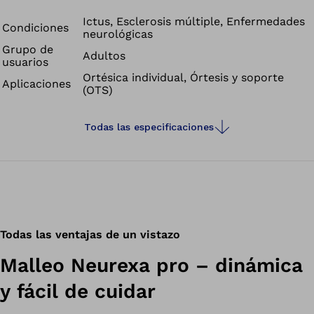
modo que existe el riesgo de tropezar. Malleo Neurexa
pro es una órtesis con efecto de flexión dorsal que,
Ictus, Esclerosis múltiple, Enfermedades
Condiciones
neurológicas
mediante su estructura especial, puede contrarrestar
Grupo de
también los efectos de una espasticidad incipiente.
Adultos
usuarios
Ortésica individual, Órtesis y soporte
Aplicaciones
(OTS)
Todas las especificaciones
Todas las ventajas de un vistazo
Malleo Neurexa pro – dinámica
y fácil de cuidar