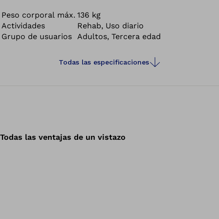
multifuncional está diseñada para afrontar los retos de
cualquier cuidado y cumplir con los más altos
Peso corporal máx.
136 kg
Actividades
Rehab, Uso diario
estándares de confort y adaptabilidad.
Grupo de usuarios
Adultos, Tercera edad
Todas las especificaciones
Todas las ventajas de un vistazo