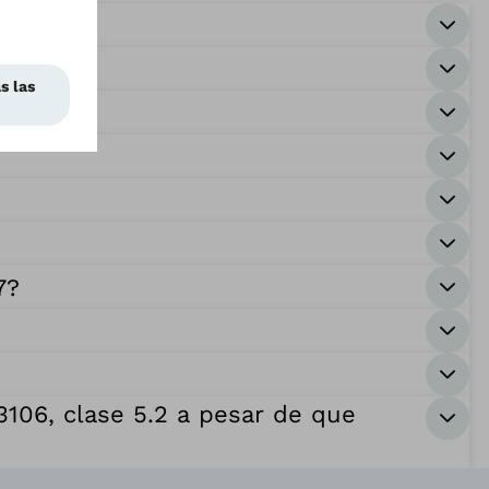
7?
106, clase 5.2 a pesar de que