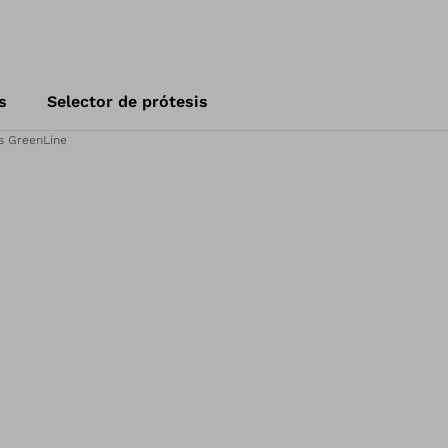
s
Selector de prótesis
os GreenLine