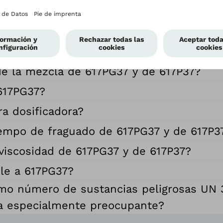
talato y exento de CMR?
 el 617P37?
de la mezcla de 617PG37 y de 617P37?
 617PG37?
ra dosificadora?
tiempo de fraguado de 617PG37 y de 617P3
 viscosidad de 617PG37 y de 617P37?
ble a 617PG37?
mo número de sustancias peligrosas UN 3
ia especialmente preocupante?