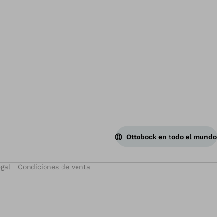
Vol
Ottobock en todo el mundo
egal
Condiciones de venta