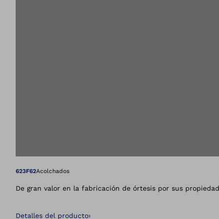
Abre la imagen en 
623F62
Acolchados
De gran valor en la fabricación de órtesis por sus propied
Detalles del producto
›