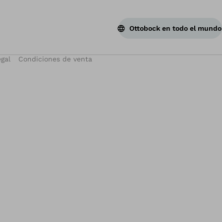
Vol
Ottobock en todo el mundo
egal
Condiciones de venta