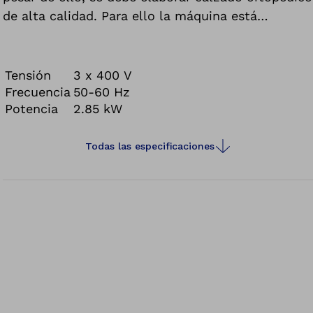
de alta calidad. Para ello la máquina está
equipada con una apomazadora, una cinta de lija
estrecha de 40 mm y, según se elija, con una
cinta de lija de 40 mm, de 75 mm o de 100 mm.
Tensión
3 x 400 V
La Flexam Compact P110 cuenta además con una
Frecuencia
50-60 Hz
Potencia
2.85 kW
unidad de pulido.
Todas las especificaciones