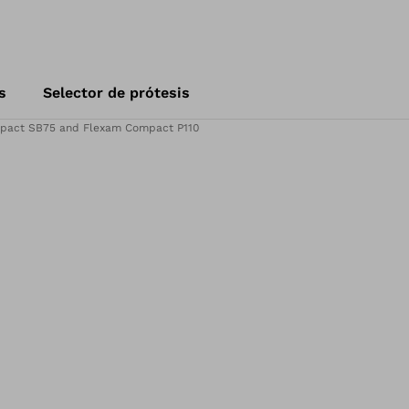
s
Selector de prótesis
pact SB75 and Flexam Compact P110