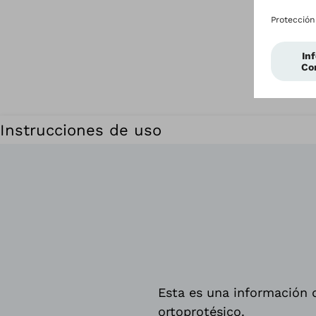
Instrucciones de uso
Esta es una información d
ortoprotésico.