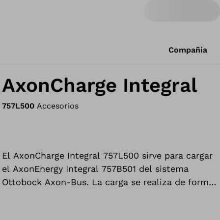
Compañía
AxonCharge Integral
757L500
Accesorios
El AxonCharge Integral 757L500 sirve para cargar
el AxonEnergy Integral 757B501 del sistema
Ottobock Axon-Bus. La carga se realiza de forma
automática tras insertar el conector de carga en
la toma de alimentación del AxonEnergy Integral