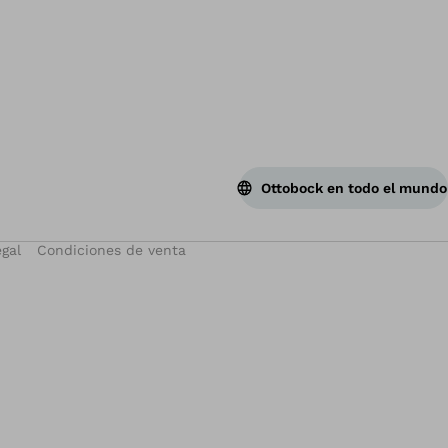
Vol
Ottobock en todo el mundo
egal
Condiciones de venta