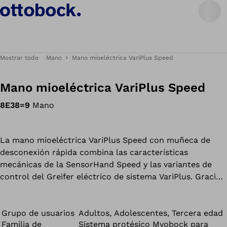
Mostrar todo
Mano
Mano mioeléctrica VariPlus Speed
Mano mioeléctrica VariPlus Speed
8E38=9
Mano
La mano mioeléctrica VariPlus Speed con muñeca de
desconexión rápida combina las características
mecánicas de la SensorHand Speed y las variantes de
control del Greifer eléctrico de sistema VariPlus. Gracias
a la elevada fuerza de agarre (aprox. 100 N) y velocidad
(hasta 300 mm/s), los objetos pueden agarrarse de
forma rápida y precisa.
Grupo de usuarios
Adultos, Adolescentes, Tercera edad
Familia de
Sistema protésico Myobock para