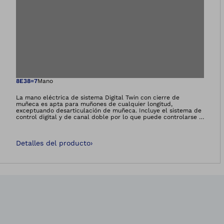
Abre la imagen en 
8E38=7
Mano
La mano eléctrica de sistema Digital Twin con cierre de
muñeca es apta para muñones de cualquier longitud,
exceptuando desarticulación de muñeca. Incluye el sistema de
control digital y de canal doble por lo que puede controlarse a
través de dos electrodos o de solo uno.
Detalles del producto
›