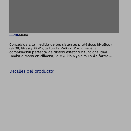
Abre la imagen en 
88A15
Mano
Concebida a la medida de los sistemas protésicos MyoBock
(8E38, 8E39 y 8E41), la funda MySkin Myo ofrece la
combinación perfecta de diseño estético y funcionalidad.
Hecha a mano en silicona, la MySkin Myo simula de forma
individual la anatomía y el color de la piel del usuario hasta el
mínimo detalle. La suciedad diaria puede eliminarse muy
fácilmente.
Detalles del producto
›