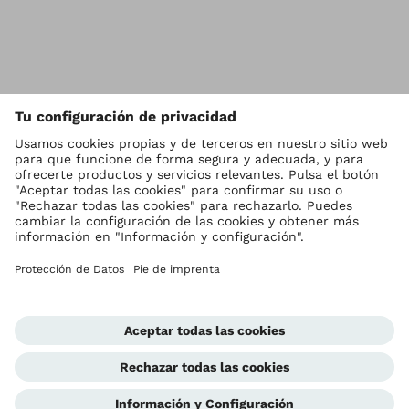
Vol
Ottobock en todo el mundo
Los derechos de autor son propiedad de Ottobock
Configuración de cookies
Política de privacidad
Condiciones de uso