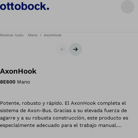
Mostrar todo
Mano
AxonHook
Diapositiva
Siguiente diapositiva
AxonHook
8E600
Mano
Potente, robusto y rápido. El AxonHook completa el
sistema de Axon-Bus. Gracias a su elevada fuerza de
agarre y a su robusta construcción, este producto es
especialmente adecuado para el trabajo manual.
También es popular para tareas como cocinar, jardinería