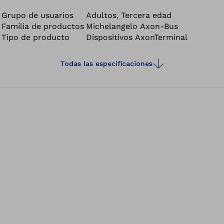
o manipular piezas pequeñas donde la alta precisión,
velocidad y fuerza de agarre son esenciales.
Grupo de usuarios
Adultos, Tercera edad
Familia de productos
Michelangelo Axon-Bus
Tipo de producto
Dispositivos AxonTerminal
Todas las especificaciones