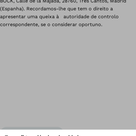
BOCK, Calle de la Majada, 28760, Tres Cantos, Madrid
(Espanha). Recordamos-lhe que tem o direito a
apresentar uma queixa à autoridade de controlo
correspondente, se o considerar oportuno.
Vol
Ottobock en todo el mundo