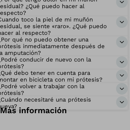
residual? ¿Qué puedo hacer al
respecto?
Cuando toco la piel de mi muñón
residual, se siente «raro». ¿Qué puedo
hacer al respecto?
¿Por qué no puedo obtener una
prótesis inmediatamente después de
la amputación?
¿Podré conducir de nuevo con la
prótesis?
¿Qué debo tener en cuenta para
montar en bicicleta con mi prótesis?
¿Podré volver a trabajar con la
prótesis?
¿Cuándo necesitaré una prótesis
nueva?
Más información