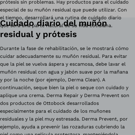
prótesis sin problemas. Hay productos para el cuidado
especial de su muñón residual que puede utilizar. Con
el tiempo, desarrollará una rutina de cuidado diario
Cuidado diario del muñón
que será una parte natural de su vida cotidiana.
residual y prótesis
Durante la fase de rehabilitación, se le mostrará cómo
cuidar adecuadamente su muñón residual. Para evitar
que la piel se vuelva áspera y escamosa, debe lavar el
muñón residual con agua y jabón suave por la mañana
y por la noche (por ejemplo, Derma Clean). A
continuación, seque bien la piel o seque con cuidado y
aplique una crema. Derma Repair y Derma Prevent son
dos productos de Ottobock desarrollados
especialmente para el cuidado de los muñones
residuales y la piel muy estresada. Derma Prevent, por
ejemplo, ayuda a prevenir las rozaduras cubriendo la
piel como una película protectora, manteniéndola