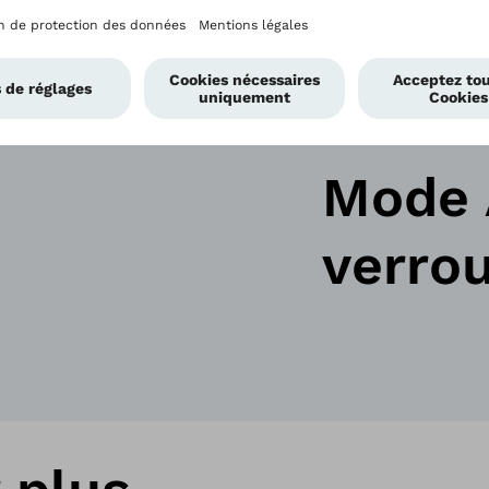
Mode 
verrou