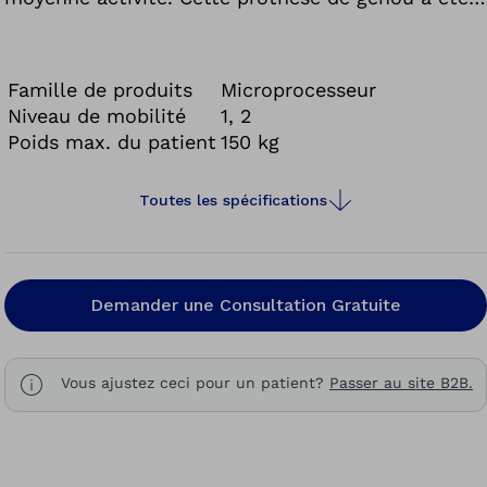
conçue pour vous offrir un plus grand sentiment
de sécurité afin que vous puissiez vivre la vie que
vous méritez.
Famille de produits
Microprocesseur
Niveau de mobilité
1, 2
Poids max. du patient
150 kg
Toutes les spécifications
Demander une Consultation Gratuite
Vous ajustez ceci pour un patient?
Passer au site B2B.