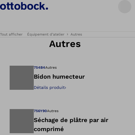
Tout afficher
Équipement d’atelier
Autres
Autres
754B4
Autres
Bidon humecteur
Détails produit
›
Ouvre l’image dan
756Y90
Autres
Séchage de plâtre par air
comprimé