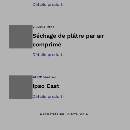
Ouvre l’image dan
Détails produit
›
756G9
Autres
Séchage de plâtre par air
comprimé
Ouvre l’image dan
Détails produit
›
743G15
Autres
Ipso Cast
Détails produit
›
Ouvre l’image dan
4 résultats sur un total de 4