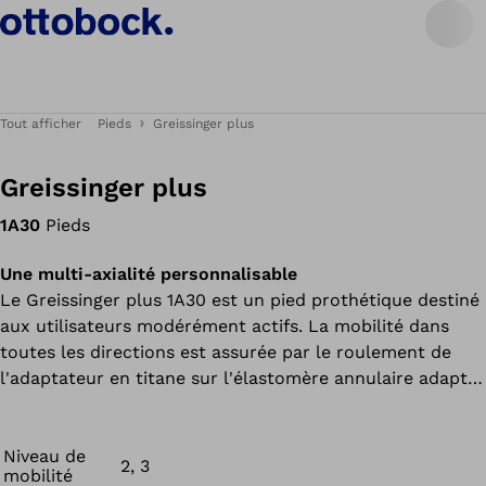
Tout afficher
Pieds
Greissinger plus
Greissinger plus
1A30
Pieds
Une multi-axialité personnalisable
Le Greissinger plus 1A30 est un pied prothétique destiné
aux utilisateurs modérément actifs. La mobilité dans
toutes les directions est assurée par le roulement de
l'adaptateur en titane sur l'élastomère annulaire adapté
à la charge dans les directions a/p et m/l, en
combinaison avec la fourche suspendue de manière
élastique.
Niveau de
2, 3
mobilité