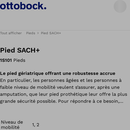
Tout afficher
Pieds
Pied SACH+
Pied SACH+
1S101
Pieds
Le pied gériatrique offrant une robustesse accrue
En particulier, les personnes âgées et les personnes à
faible niveau de mobilité veulent s’assurer, après une
amputation, que leur pied prothétique leur offre la plus
grande sécurité possible. Pour répondre à ce besoin,
nous avons développé avec SACH+ une nouvelle
génération de pieds SACH basée sur un noyau en
plastique renforcé de fibres de verre au lieu d’un noyau
Niveau de
1, 2
mobilité
en bois. Résultat : la nouvelle structure composée d’un