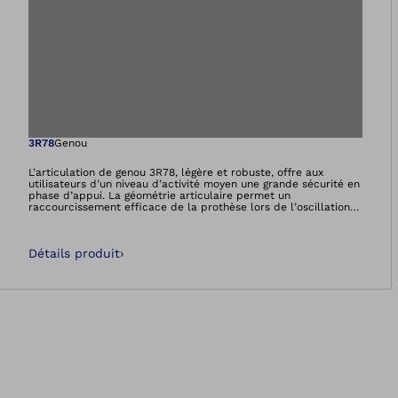
Ouvre l’image dan
3R78
Genou
L’articulation de genou 3R78, légère et robuste, offre aux
utilisateurs d’un niveau d’activité moyen une grande sécurité en
phase d’appui. La géométrie articulaire permet un
raccourcissement efficace de la prothèse lors de l’oscillation
de votre jambe et vous permet de gagner en garde au sol. Un
angle de flexion élevé de 150 degrés assure en outre une plus
grande liberté de mouvement. L’articulation du genou vous aide
Détails produit
›
également à marcher à différentes vitesses et est autorisée
pour un poids corporel allant jusqu’à 100 kg.