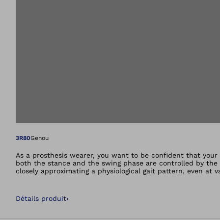
Ouvre l’image dan
3R80
Genou
As a prosthesis wearer, you want to be confident that your
both the stance and the swing phase are controlled by the 
closely approximating a physiological gait pattern, even at
Détails produit
›