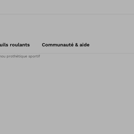
uils roulants
Communauté & aide
nou prothétique sportif