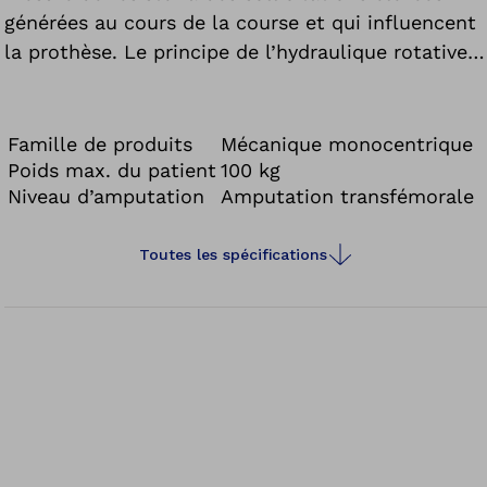
générées au cours de la course et qui influencent
la prothèse. Le principe de l’hydraulique rotative
bien connu et breveté est également mis en
œuvre dans l’articulation 3S80 Sport, dans une
forme modifiée. De plus, cette articulation est
Famille de produits
Mécanique monocentrique
dotée d’un verrou manuel. Compacte et robuste,
Poids max. du patient
100 kg
Niveau d’amputation
Amputation transfémorale
l’articulation 3S80 Sport est optimisée pour tous
les types de course.
Toutes les spécifications