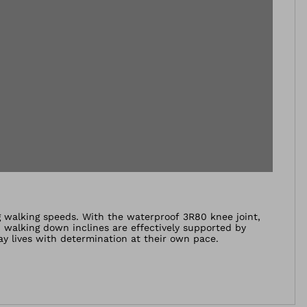
g walking speeds. With the waterproof 3R80 knee joint,
 walking down inclines are effectively supported by
ay lives with determination at their own pace.