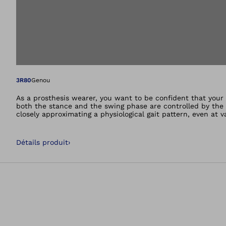
Ouvre l’image dan
3R80
Genou
As a prosthesis wearer, you want to be confident that your
both the stance and the swing phase are controlled by the 
closely approximating a physiological gait pattern, even at
Détails produit
›