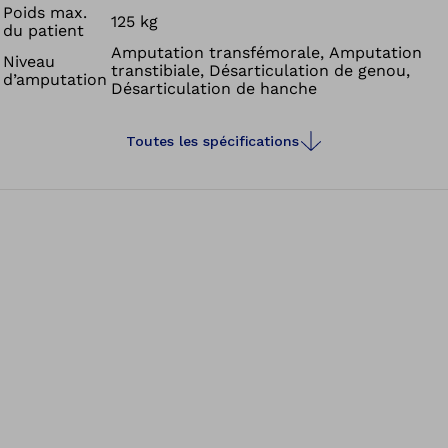
Poids max.
125 kg
du patient
Amputation transfémorale, Amputation
Niveau
transtibiale, Désarticulation de genou,
d’amputation
Désarticulation de hanche
Toutes les spécifications