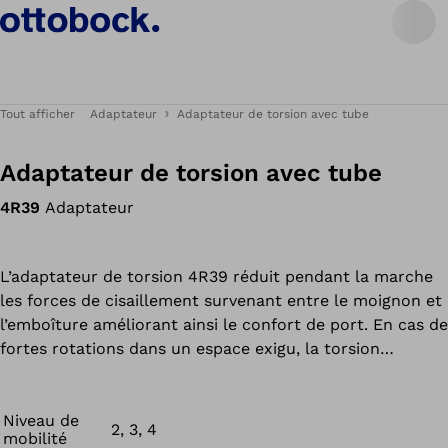
Tout afficher
Adaptateur
Adaptateur de torsion avec tube
Adaptateur de torsion avec tube
4R39
Adaptateur
L’adaptateur de torsion 4R39 réduit pendant la marche
les forces de cisaillement survenant entre le moignon et
l’emboîture améliorant ainsi le confort de port. En cas de
fortes rotations dans un espace exigu, la torsion
personnalisable de 20° max. dans chaque direction
contribue à la réduction des mouvements de
compensation et prévient par conséquent toute
Niveau de
2, 3, 4
mobilité
séquelle.