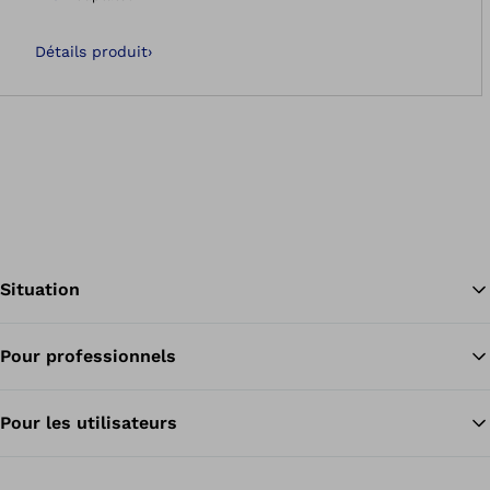
Ouvre l’image dan
Détails produit
›
Situation
Pour professionnels
Re
Pour les utilisateurs