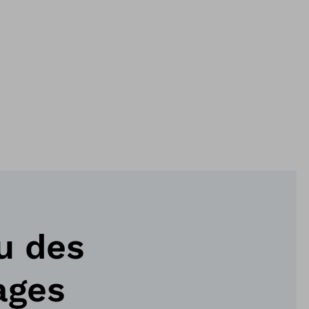
u des
ages