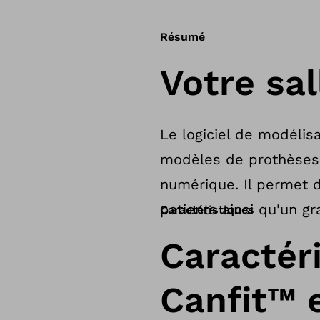
Résumé
Votre sal
Le logiciel de modélis
modèles de prothèses e
numérique. Il permet d
patients ainsi qu'un g
Caractéristiques
Caractér
Canfit™ 