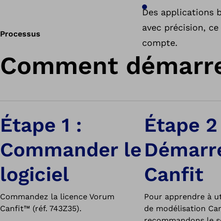
Des applications b
avec précision, c
Processus
compte.
Comment démarrer
Étape 1 :
Étape 2 
Commander le
Démarre
logiciel
Canfit
Commandez la licence Vorum
Pour apprendre à util
Canfit™ (réf. 743Z35).
de modélisation Can
recommandons le sé