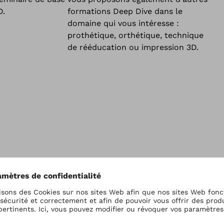
D.
formations Deep Dive dans le
domaine qui vous intéresse :
prothétique, orthétique, technique
de rééducation ou impression 3D.
ues requises pour 