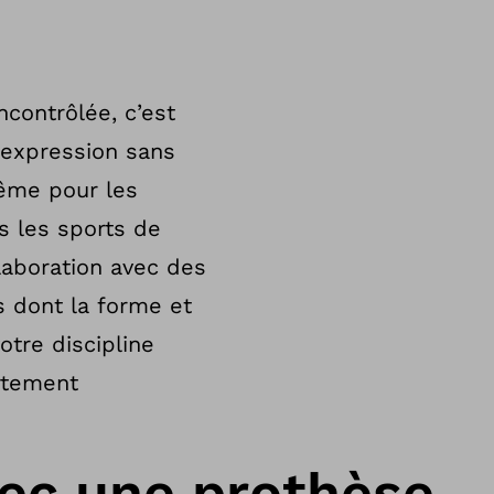
ncontrôlée, c’est
e expression sans
même pour les
s les sports de
laboration avec des
s dont la forme et
otre discipline
ortement
vec une prothèse