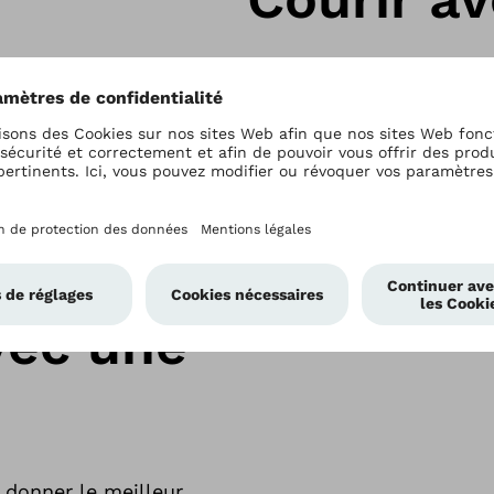
Que vous fassiez votre m
hormones du bonheur : n
course.
duits, si disponibles
 sport 3S80
ne Runner et Sprinter
vec une
 donner le meilleur