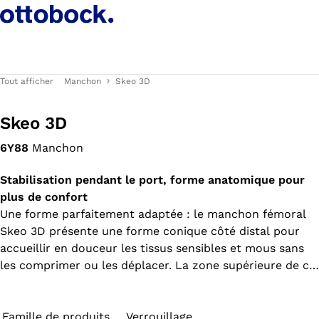
Tout afficher
Manchon
Skeo 3D
Skeo 3D
6Y88
Manchon
Stabilisation pendant le port, forme anatomique pour
plus de confort
Une forme parfaitement adaptée : le manchon fémoral
Skeo 3D présente une forme conique côté distal pour
accueillir en douceur les tissus sensibles et mous sans
les comprimer ou les déplacer. La zone supérieure de ce
manchon antibactérien est cylindrique et enveloppe
parfaitement le moignon. La matrice continue empêche
l’élongation longitudinale du manchon. Tous les
Famille de produits
Verrouillage