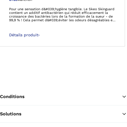
Ouvre l’image dan
Pour une sensation d&#039;hygiène tangible. Le Skeo Skinguard
contient un additif antibactérien qui réduit efficacement la
croissance des bactéries lors de la formation de la sueur - de
99,9 % ! Cela permet d&#039;éviter les odeurs désagréables et
de protéger le matériau de la doublure. Une matrice continue
réduit l&#039;allongement longitudinal du liner. Tous les liners
de la famille Skeo sont résistants, faciles à nettoyer, adhèrent
Détails produit
›
bien et stabilisent - idéal pour les moignons avec beaucoup de
tissu mou.
Conditions
Solutions
Re