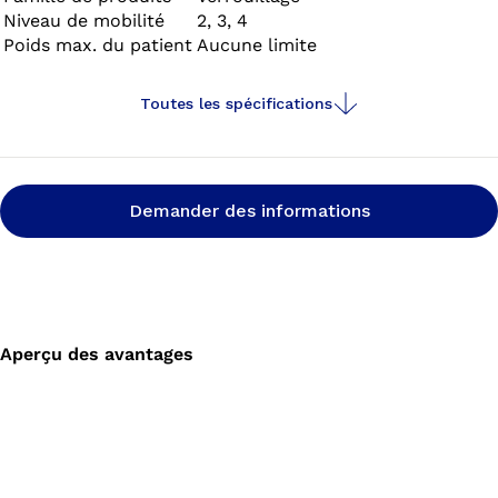
Niveau de mobilité
2, 3, 4
manchons de la gamme Skeo sont résistants, faciles à
Poids max. du patient
Aucune limite
nettoyer, offrent une bonne adhérence et un effet
stabilisateur. Ils sont parfaits pour les moignons
comportant une importante quantité de tissus mous.
Toutes les spécifications
Demander des informations
Aperçu des avantages