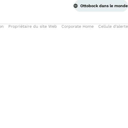
Ottobock dans le monde
on
Propriétaire du site Web
Corporate Home
Cellule d'alerte