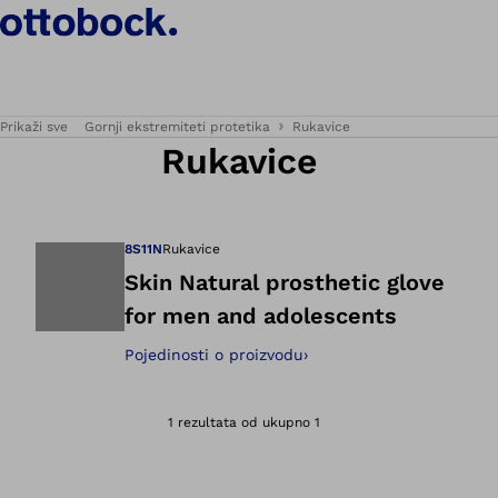
Prikaži sve
Gornji ekstremiteti protetika
Rukavice
Rukavice
8S11N
Rukavice
Skin Natural prosthetic glove
for men and adolescents
Otvara sliku u pri
Pojedinosti o proizvodu
›
1 rezultata od ukupno 1