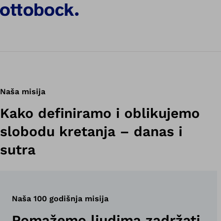
Javite nam se!
Saznajte više
Naša misija
Kako definiramo i oblikujemo
slobodu kretanja – danas i
sutra
Naša 100 godišnja misija
Pomažemo ljudima zadržati