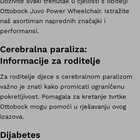
Doživite svaki trenutak u cjelosti s obitelji
Ottobock Juvo Power Wheelchair. Istražite
naš asortiman naprednih značajki i
performansi.
Cerebralna paraliza:
Informacije za roditelje
Za roditelje djece s cerebralnom paralizom
važno je znati kako promicati ograničenu
pokretljivost. Pomagala za kretanje tvrtke
promicanje
Ottobock mogu pomoći u rješavanju ovog
izazova.
Dijabetes