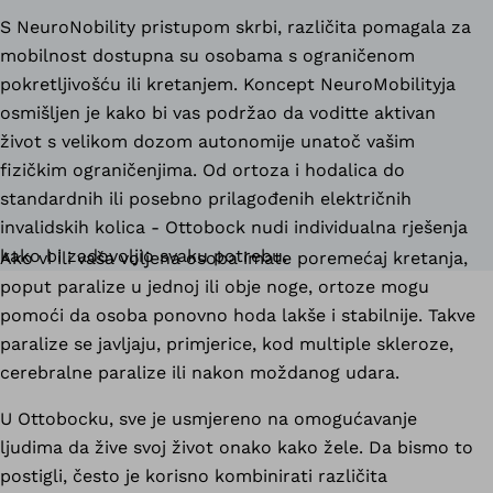
S NeuroNobility pristupom skrbi, različita pomagala za
mobilnost dostupna su osobama s ograničenom
pokretljivošću ili kretanjem. Koncept NeuroMobilityja
osmišljen je kako bi vas podržao da voditte aktivan
život s velikom dozom autonomije unatoč vašim
fizičkim ograničenjima. Od ortoza i hodalica do
standardnih ili posebno prilagođenih električnih
invalidskih kolica - Ottobock nudi individualna rješenja
kako bi zadovoljio svaku potrebu.
Ako vi ili vaša voljena osoba imate poremećaj kretanja,
poput paralize u jednoj ili obje noge, ortoze mogu
pomoći da osoba ponovno hoda lakše i stabilnije. Takve
paralize se javljaju, primjerice, kod multiple skleroze,
cerebralne paralize ili nakon moždanog udara.
U Ottobocku, sve je usmjereno na omogućavanje
ljudima da žive svoj život onako kako žele. Da bismo to
postigli, često je korisno kombinirati različita