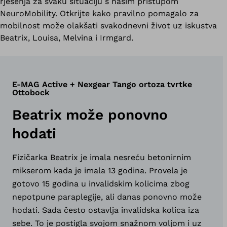
rješenja za svaku situaciju s našim pristupom
NeuroMobility. Otkrijte kako pravilno pomagalo za
mobilnost može olakšati svakodnevni život uz iskustva
Beatrix, Louisa, Melvina i Irmgard.
E-MAG Active + Nexgear Tango ortoza tvrtke
Ottobock
Beatrix može ponovno
hodati
Fizičarka Beatrix je imala nesreću betonirnim
mikserom kada je imala 13 godina. Provela je
gotovo 15 godina u invalidskim kolicima zbog
nepotpune paraplegije, ali danas ponovno može
hodati. Sada često ostavlja invalidska kolica iza
sebe. To je postigla svojom snažnom voljom i uz